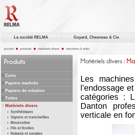
La société RELMA
Guyard, Chesneau & Cie
accueil
produits
matériels divers
machines à relier
Matériels divers :
Mac
Produits
Cuirs
Les machines 
Papiers marbrés
l’endossage et
Papiers de création
catégories : 
Toiles
Danton profes
Matériels divers
Synthétiques
verticale en fo
Signets et tranchefiles
Mousseline
Fils et ficelles
Rubans et sangles