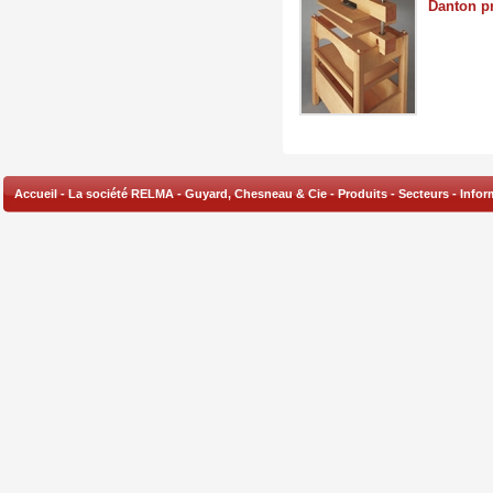
Danton p
Accueil
-
La société RELMA
-
Guyard, Chesneau & Cie
-
Produits
-
Secteurs
-
Infor