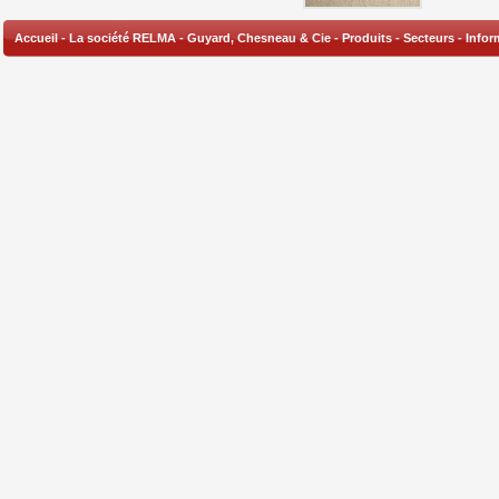
Accueil
-
La société RELMA
-
Guyard, Chesneau & Cie
-
Produits
-
Secteurs
-
Infor