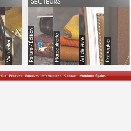
SECTEURS
 Cie
-
Produits
-
Secteurs
-
Informations
-
Contact
-
Mentions légales