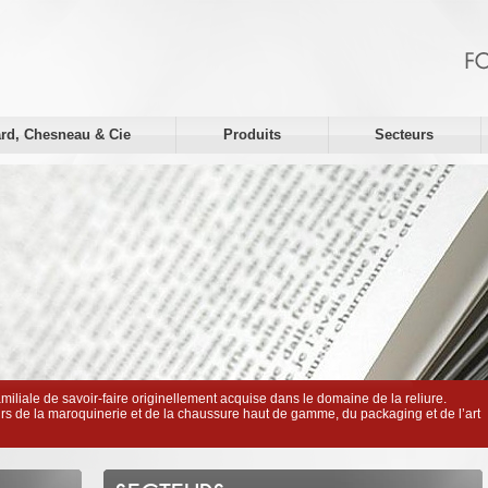
rd, Chesneau & Cie
Produits
Secteurs
amiliale de savoir-faire originellement acquise dans le domaine de la reliure.
s de la maroquinerie et de la chaussure haut de gamme, du packaging et de l’art